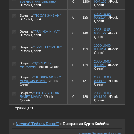
все что с ним связанно
0
1206
00:41:38
#Rock
#Rock Qeen#
Qeen#
2008-10-03
Закрыта
"ПОСЛЕ ЖИЗНИ"
0
125
00:22:04
#Rock
#Rock Qeen#
Qeen#
2008-10-03
Закрыта
"ГРАНЖ-ФИНАЛ"
0
140
00:21:22
#Rock
#Rock Qeen#
Qeen#
2008-10-03
Закрыта
"КУРТ И КОРТНИ"
0
159
00:20:54
#Rock
#Rock Qeen#
Qeen#
2008-10-03
Закрыта
"ДОСТИЧЬ
0
139
00:20:13
#Rock
НИРВАНЫ"
#Rock Qeen#
Qeen#
Закрыта
"ПОЗДРАВЛЯЮ С
2008-10-03
НОВОСЕЛИЧЕМ"
#Rock
0
131
00:19:40
#Rock
Qeen#
Qeen#
Закрыта
"ПУСТЬ ВСЕГДА
2008-10-03
БУДЕТ МАМА"
#Rock
0
139
00:18:01
#Rock
Qeen#
Qeen#
Страница:
1
»
Nirvana\"Гибель Богов\"
»
Биография Курта Кобейна
создать бесплатный форум