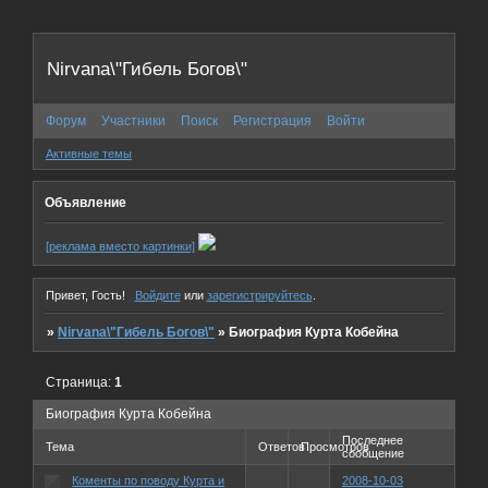
Nirvana\"Гибель Богов\"
Форум
Участники
Поиск
Регистрация
Войти
Активные темы
Объявление
[реклама вместо картинки]
Привет, Гость!
Войдите
или
зарегистрируйтесь
.
»
Nirvana\"Гибель Богов\"
»
Биография Курта Кобейна
Страница:
1
Биография Курта Кобейна
Последнее
Тема
Ответов
Просмотров
сообщение
Коменты по поводу Курта и
2008-10-03