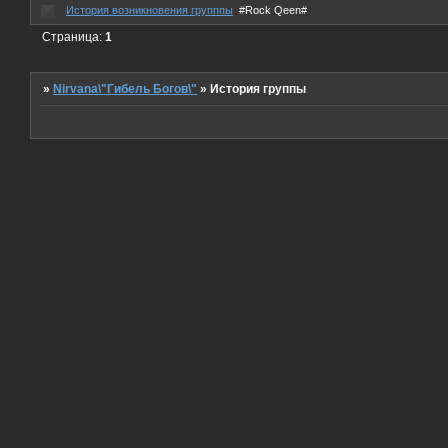
История возникновения групппы
#Rock Qeen#
Страница:
1
»
Nirvana\"Гибель Богов\"
»
История группы