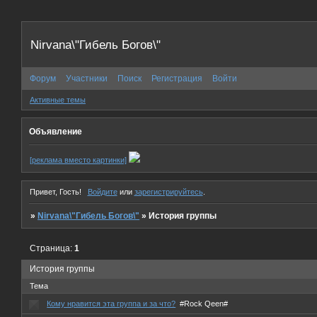
Nirvana\"Гибель Богов\"
Форум
Участники
Поиск
Регистрация
Войти
Активные темы
Объявление
[реклама вместо картинки]
Привет, Гость!
Войдите
или
зарегистрируйтесь
.
»
Nirvana\"Гибель Богов\"
»
История группы
Страница:
1
История группы
Тема
Кому нравится эта группа и за что?
#Rock Qeen#