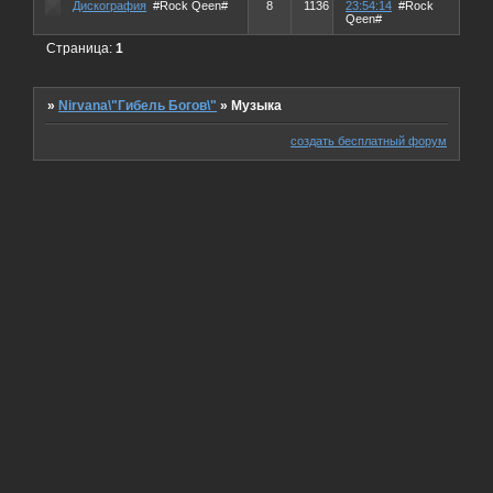
Дискография
#Rock Qeen#
8
1136
23:54:14
#Rock
Qeen#
Страница:
1
»
Nirvana\"Гибель Богов\"
»
Музыка
создать бесплатный форум