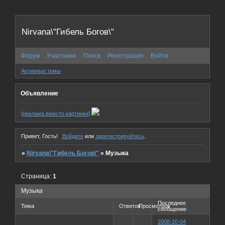
Nirvana\"Гибель Богов\"
Форум
Участники
Поиск
Регистрация
Войти
Активные темы
Объявление
[реклама вместо картинки]
Привет, Гость!
Войдите
или
зарегистрируйтесь
.
»
Nirvana\"Гибель Богов\"
»
Музыка
Страница:
1
Музыка
Последнее
Тема
Ответов
Просмотров
сообщение
2008-10-04