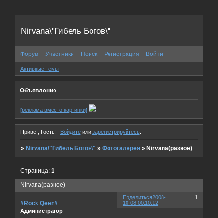
Nirvana\"Гибель Богов\"
Форум
Участники
Поиск
Регистрация
Войти
Активные темы
Объявление
[реклама вместо картинки]
Привет, Гость!
Войдите
или
зарегистрируйтесь
.
»
Nirvana\"Гибель Богов\"
»
Фотогалерея
»
Nirvana(разное)
Страница:
1
Nirvana(разное)
Поделиться
2008-
1
#Rock Qeen#
10-08 00:10:12
Администратор
...